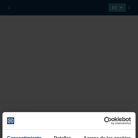
ES
Salvaje, creativo, pero legal.
LLEVAMOS SU MARCA DIRECTAMENTE A LA CALLE Y LA
HACEMOS VISIBLE DE FORMA SOSTENIBLE PARA SU
PÚBLICO OBJETIVO.
Con nuestra variedad de medios y ubicaciones diferentes,
le ofrecemos el espacio publicitario que más le conviene
para promocionar su producto con éxito. Los espacios
publicitarios reservados legalmente garantizan que su
motivo seguirá teniendo efecto durante el tiempo que
usted desee, evitando que otros carteles podrán estar
pegados por encima.
Consentimiento
Detalles
Acerca de las cookies