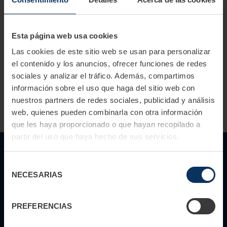
De este modo, su motivo permanece donde debe estar a
largo plazo: en la mente de su target.
Esta página web usa cookies
Simplemente
póngase en contacto con nosotros
, le
Las cookies de este sitio web se usan para personalizar
asesoraremos de forma rápida, directa e independiente.
el contenido y los anuncios, ofrecer funciones de redes
sociales y analizar el tráfico. Además, compartimos
información sobre el uso que haga del sitio web con
NUESTROS ESPACIOS PUBLICITARIOS
LEGALES
nuestros partners de redes sociales, publicidad y análisis
web, quienes pueden combinarla con otra información
que les haya proporcionado o que hayan recopilado a
partir del uso que haya hecho de sus servicios.
Selección
NECESARIAS
de
consentimiento
PREFERENCIAS