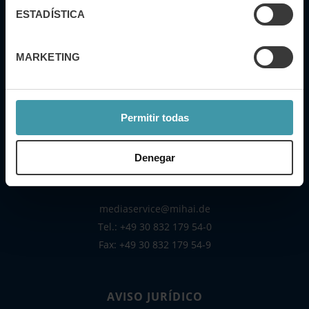
ESTADÍSTICA
MARKETING
DIRECCIÓN
Mihai. media solutions GmbH
Konrad-Wolf-Str. 69
Permitir todas
D-13055 Berlin, Alemania
Denegar
CONTACTO
mediaservice@mihai.de
Tel.:
+49 30 832 179 54-0
Fax: +49 30 832 179 54-9
AVISO JURÍDICO