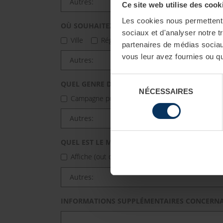
Ce site web utilise des cook
Les cookies nous permettent d
OÙ SOUHAITEZ-VOUS FAIRE VOTRE PUBLICITÉ?
sociaux et d'analyser notre t
Ville
Région / Arrondissement
Bundesl
partenaires de médias sociaux
vous leur avez fournies ou qu'
Sélection
QUEL GENRE DE PUBLICITÉ SOUHAITEZ-VOUS?
NÉCESSAIRES
du
Campagne publicitaire
Publicité à long term
consentement
QUEL EST LE MATÉRIEL PUBLICITAIRE DE VOTR
Affiche (out of home)
Publicité transports p
INFORMATIONS SUPPLÉMENTAIRES CONCERN