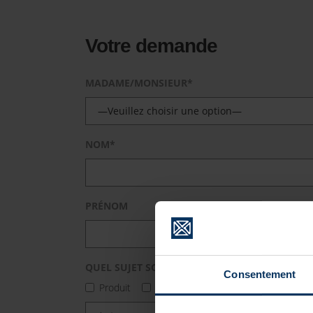
Votre demande
MADAME/MONSIEUR*
NOM*
PRÉNOM
QUEL SUJET SOUHAITEZ-VOUS PROMOUVOIR?
Consentement
Produit
Evénement
Prestation de serv