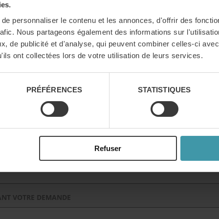
ies.
e personnaliser le contenu et les annonces, d'offrir des fonctio
rafic. Nous partageons également des informations sur l'utilisati
and / Département
Au niveau national en Allemagne
Veuillez 
, de publicité et d'analyse, qui peuvent combiner celles-ci avec
ils ont collectées lors de votre utilisation de leurs services.
PRÉFÉRENCES
STATISTIQUES
e
Veuillez me conseiller
E CHOIX?
Refuser
ublics
Guerilla Marketing
Publicité numérique
Veuillez me
ANT VOTRE DEMANDE